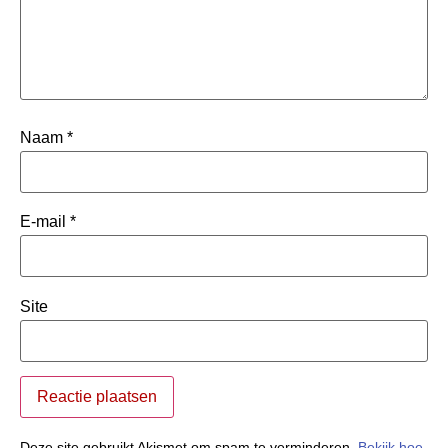
Naam
*
E-mail
*
Site
Deze site gebruikt Akismet om spam te verminderen.
Bekijk hoe