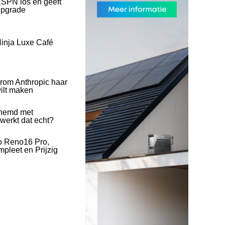
SPN los en geeft
upgrade
inja Luxe Café
rom Anthropic haar
wilt maken
hemd met
 werkt dat echt?
o Reno16 Pro,
pleet en Prijzig