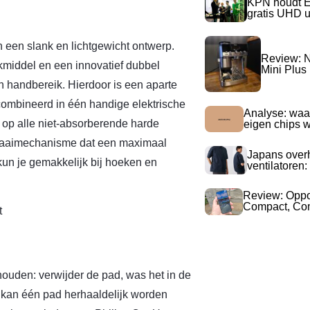
KPN houdt E
gratis UHD 
n een slank en lichtgewicht ontwerp.
Review: N
middel en een innovatief dubbel
Mini Plus
n handbereik. Hierdoor is een aparte
combineerd in één handige elektrische
Analyse: waa
k op alle niet-absorberende harde
eigen chips 
draaimechanisme dat een maximaal
Japans over
kun je gemakkelijk bij hoeken en
ventilatoren:
Review: Opp
Compact, Com
ouden: verwijder de pad, was het in de
 kan één pad herhaaldelijk worden