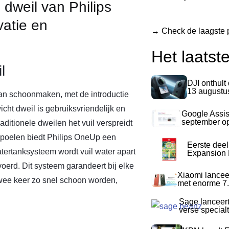
dweil van Philips
vatie en
→ Check de laagste p
Het laatst
l
DJI onthult
13 augustu
van schoonmaken, met de introductie
cht dweil is gebruiksvriendelijk en
Google Assis
september op
aditionele dweilen het vuil verspreidt
spoelen biedt Philips OneUp een
Eerste dee
tertanksysteem wordt vuil water apart
Expansion P
oerd. Dit systeem garandeert bij elke
Xiaomi lancee
twee keer zo snel schoon worden,
met enorme 7.
Sage lanceer
verse special