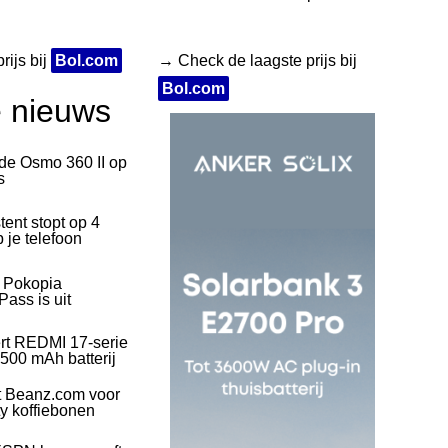
rijs bij
Bol.com
→ Check de laagste prijs bij
Bol.com
e nieuws
 de Osmo 360 II op
s
tent stopt op 4
 je telefoon
l Pokopia
ass is uit
rt REDMI 17-serie
500 mAh batterij
t Beanz.com voor
ty koffiebonen