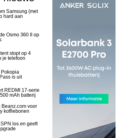
rom Samsung (met
o hard aan
 de Osmo 360 II op
s
tent stopt op 4
 je telefoon
l Pokopia
ass is uit
rt REDMI 17-serie
500 mAh batterij
t Beanz.com voor
ty koffiebonen
SPN los en geeft
upgrade