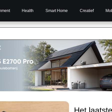
inment
Health
Smart Home
Creatief
Mob
Het laatst