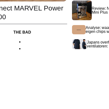
nnect MARVEL Power
Review: N
Mini Plus
00
Analyse: waa
eigen chips 
THE BAD
Japans over
ventilatoren: