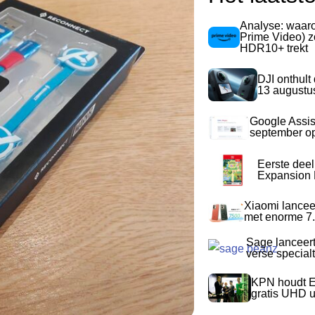
Analyse: waa
Prime Video) z
HDR10+ trekt
DJI onthult
13 augustu
Google Assis
september op
Eerste dee
Expansion P
Xiaomi lancee
met enorme 7.
Sage lanceer
verse special
KPN houdt E
gratis UHD 