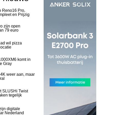
o Reno16 Pro,
pleet en Prijzig
o zijn open
an 79 euro
ad wil pizza
ocatie
1000XM6 komt in
ve Gray
 4K weer aan, maar
ral
rt SLUSHi Twist
ken tegelijk
ijn digitale
naar Nederland