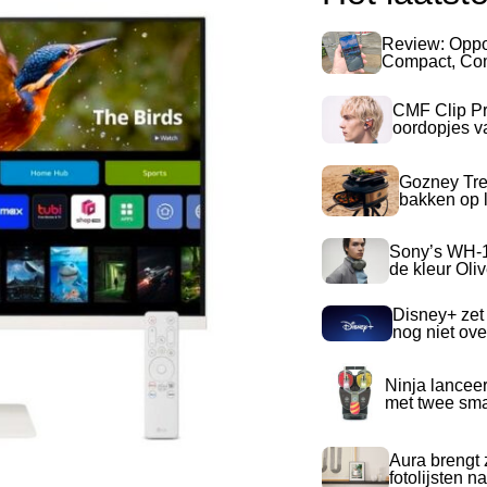
Review: Opp
Compact, Com
CMF Clip Pr
oordopjes v
Gozney Tre
bakken op l
Sony’s WH-
de kleur Oli
Disney+ zet
nog niet ove
Ninja lancee
met twee sma
Aura brengt z
fotolijsten 