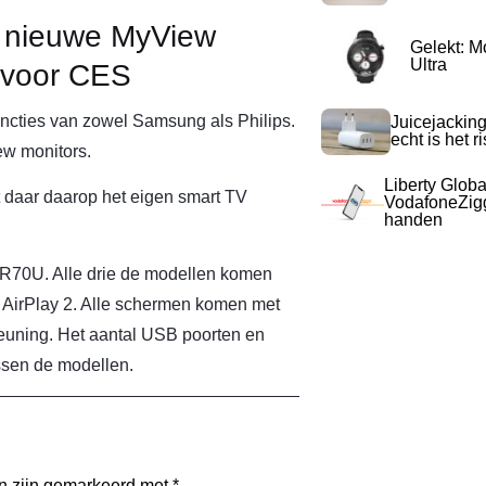
t nieuwe MyView
Gelekt: M
Ultra
 voor CES
ncties van zowel Samsung als Philips.
Juicejacking
echt is het r
ew monitors.
Liberty Globa
t daar daarop het eigen smart TV
VodafoneZigg
handen
70U. Alle drie de modellen komen
 AirPlay 2. Alle schermen komen met
euning. Het aantal USB poorten en
ssen de modellen.
en zijn gemarkeerd met
*