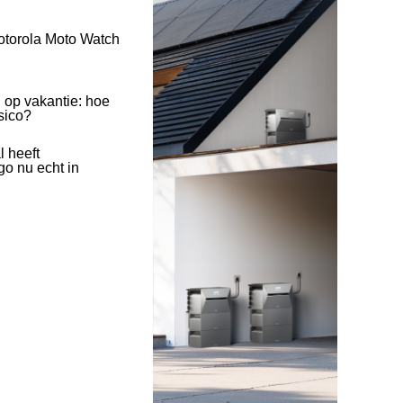
otorola Moto Watch
 op vakantie: hoe
isico?
l heeft
o nu echt in