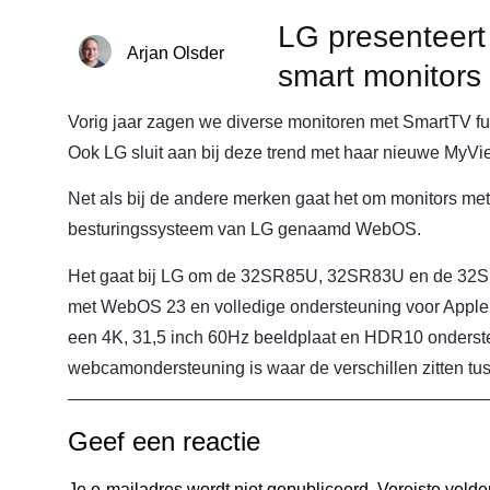
LG presenteer
Arjan Olsder
smart monitors
Vorig jaar zagen we diverse monitoren met SmartTV fu
Ook LG sluit aan bij deze trend met haar nieuwe MyVi
Net als bij de andere merken gaat het om monitors me
besturingssysteem van LG genaamd WebOS.
Het gaat bij LG om de 32SR85U, 32SR83U en de 32SR
met WebOS 23 en volledige ondersteuning voor Apple
een 4K, 31,5 inch 60Hz beeldplaat en HDR10 onderst
webcamondersteuning is waar de verschillen zitten tu
Geef een reactie
Je e-mailadres wordt niet gepubliceerd.
Vereiste veld