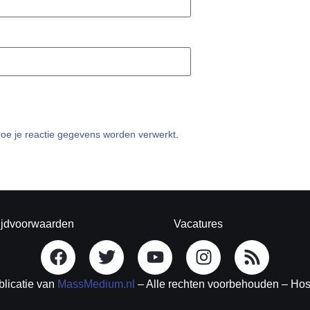
hoe je reactie gegevens worden verwerkt
.
ijdvoorwaarden
Vacatures
blicatie van
MassMedium.nl
– Alle rechten voorbehouden – Ho