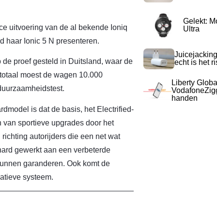
Gelekt: M
ce uitvoering van de al bekende Ioniq
Ultra
d haar Ionic 5 N presenteren.
Juicejacking
 de proef gesteld in Duitsland, waar de
echt is het r
 totaal moest de wagen 10.000
Liberty Globa
duurzaamheidstest.
VodafoneZigg
handen
model is dat de basis, het Electrified-
n van sportieve upgrades door het
ichting autorijders die een net wat
 hard gewerkt aan een verbeterde
e kunnen garanderen. Ook komt de
atieve systeem.