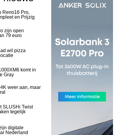
o Reno16 Pro,
pleet en Prijzig
o zijn open
an 79 euro
ad wil pizza
ocatie
1000XM6 komt in
ve Gray
 4K weer aan, maar
ral
rt SLUSHi Twist
ken tegelijk
ijn digitale
naar Nederland