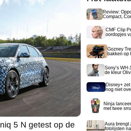
Review: Opp
Compact, Com
CMF Clip Pr
oordopjes v
Gozney Tre
bakken op l
Sony’s WH-
de kleur Oli
Disney+ zet
nog niet ove
Ninja lancee
met twee sma
niq 5 N getest op de
Aura brengt z
fotolijsten 