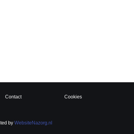
Contact
Cookies
sted by
WebsiteNazorg.nl