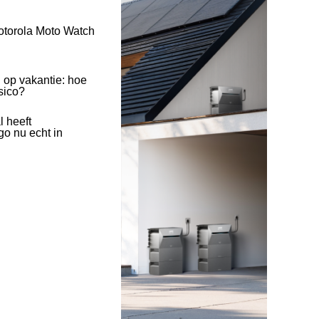
otorola Moto Watch
 op vakantie: hoe
isico?
l heeft
o nu echt in