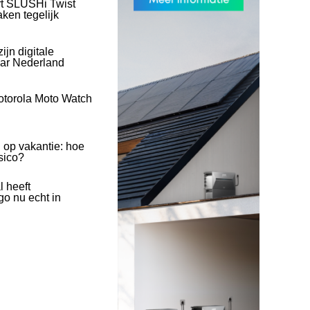
rt SLUSHi Twist
ken tegelijk
ijn digitale
naar Nederland
otorola Moto Watch
 op vakantie: hoe
isico?
l heeft
o nu echt in