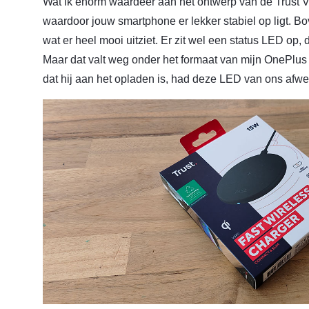
Wat ik enorm waardeer aan het ontwerp van de Trust Vir
waardoor jouw smartphone er lekker stabiel op ligt. Bov
wat er heel mooi uitziet. Er zit wel een status LED op, d
Maar dat valt weg onder het formaat van mijn OnePlu
dat hij aan het opladen is, had deze LED van ons afwe