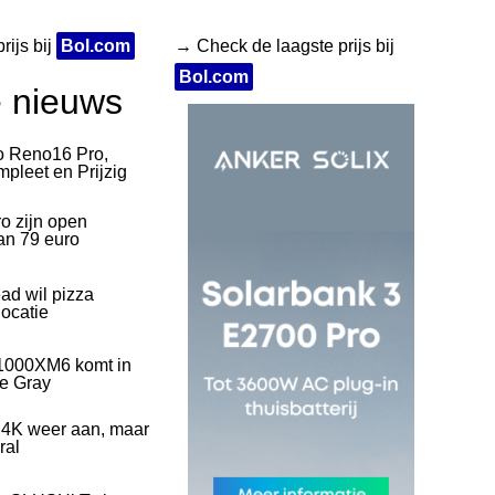
rijs bij
Bol.com
→ Check de laagste prijs bij
Bol.com
e nieuws
o Reno16 Pro,
pleet en Prijzig
o zijn open
an 79 euro
ad wil pizza
ocatie
1000XM6 komt in
ve Gray
 4K weer aan, maar
ral