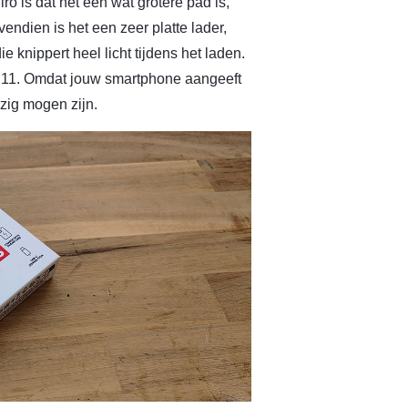
o is dat het een wat grotere pad is,
endien is het een zeer platte lader,
ie knippert heel licht tijdens het laden.
s 11. Omdat jouw smartphone aangeeft
zig mogen zijn.