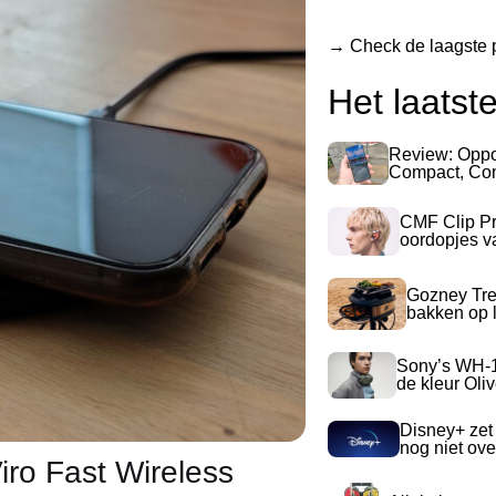
→ Check de laagste p
Het laatst
Review: Opp
Compact, Com
CMF Clip Pr
oordopjes v
Gozney Tre
bakken op l
Sony’s WH-
de kleur Oli
Disney+ zet
nog niet ove
iro Fast Wireless