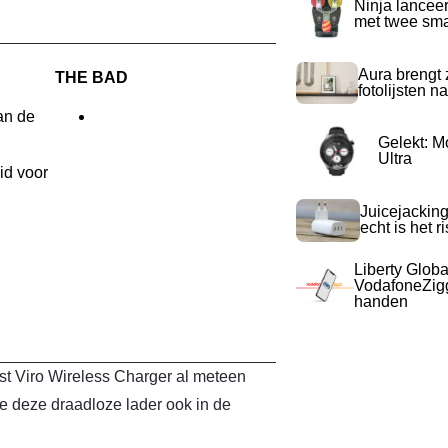
Ninja lancee
met twee sma
Aura brengt z
THE BAD
fotolijsten 
an de
Gelekt: M
Ultra
id voor
Juicejacking
echt is het r
l
Liberty Globa
VodafoneZigg
handen
st Viro Wireless Charger al meteen
e deze draadloze lader ook in de