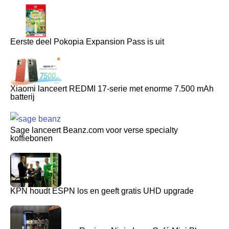
Eerste deel Pokopia Expansion Pass is uit
Xiaomi lanceert REDMI 17-serie met enorme 7.500 mAh
batterij
Sage lanceert Beanz.com voor verse specialty
koffiebonen
KPN houdt ESPN los en geeft gratis UHD upgrade