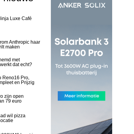
inja Luxe Café
rom Anthropic haar
wilt maken
hemd met
 werkt dat echt?
o Reno16 Pro,
pleet en Prijzig
o zijn open
an 79 euro
ad wil pizza
ocatie