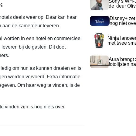
Sony’s WH-
s
de kleur Oli
 hotels deels weer op. Daar kan haar
Disney+ zet
nog niet ove
n aan de kamerdeur leveren.
Ninja lancee
ai worden in een hotel en commercieel
met twee sma
leveren bij de gasten. Dit doet
ers.
Aura brengt z
fotolijsten 
olledig om hun as kunnen draaien en is
ngen worden vervoerd. Extra informatie
geven. Om haar weg te vinden, is de
 vinden zijn is nog niets over