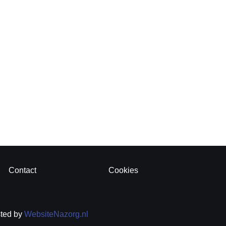
Contact
Cookies
sted by
WebsiteNazorg.nl