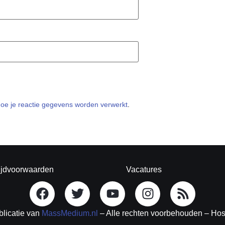
hoe je reactie gegevens worden verwerkt
.
ijdvoorwaarden
Vacatures
blicatie van
MassMedium.nl
– Alle rechten voorbehouden – Ho