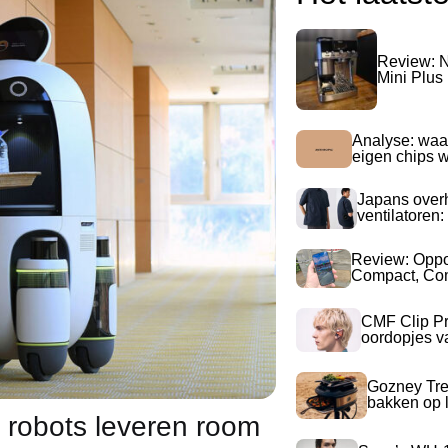
Review: N
Mini Plus
Analyse: waa
eigen chips 
Japans over
ventilatoren:
Review: Opp
Compact, Com
CMF Clip Pr
oordopjes v
Gozney Tre
bakken op l
 robots leveren room