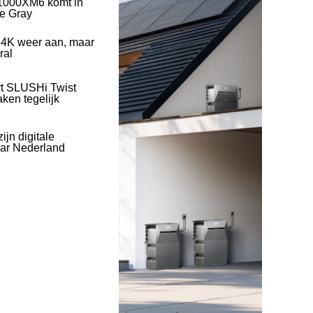
1000XM6 komt in
ve Gray
 4K weer aan, maar
ral
rt SLUSHi Twist
ken tegelijk
ijn digitale
naar Nederland