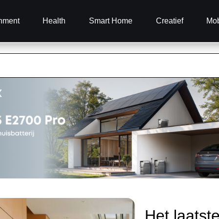
inment
Health
Smart Home
Creatief
Mob
Het laatst