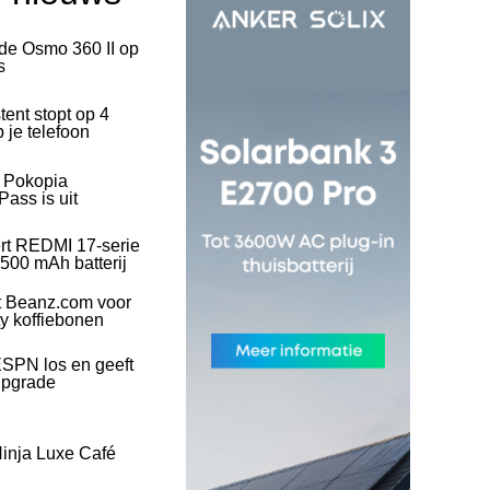
 de Osmo 360 II op
s
tent stopt op 4
 je telefoon
l Pokopia
ass is uit
rt REDMI 17-serie
500 mAh batterij
t Beanz.com voor
ty koffiebonen
SPN los en geeft
upgrade
inja Luxe Café