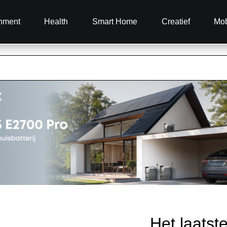
inment
Health
Smart Home
Creatief
Mob
Het laatst