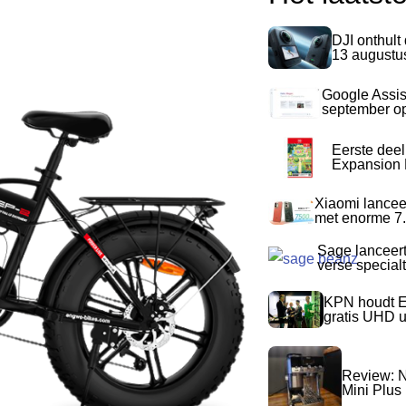
DJI onthult
13 augustu
Google Assis
september op
Eerste dee
Expansion P
Xiaomi lancee
met enorme 7.
Sage lanceer
verse special
KPN houdt E
gratis UHD 
Review: N
Mini Plus