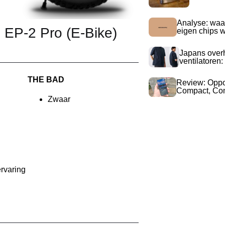
Analyse: waa
EP-2 Pro (E-Bike)
eigen chips 
Japans over
ventilatoren:
THE BAD
Review: Opp
Compact, Com
Zwaar
ervaring