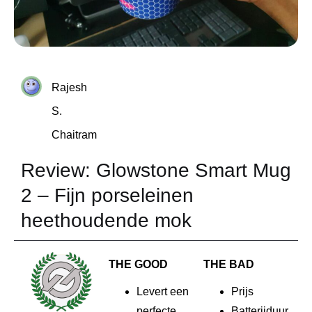
Rajesh
S.
Chaitram
Review: Glowstone Smart Mug
2 – Fijn porseleinen
heethoudende mok
THE GOOD
THE BAD
Levert een
Prijs
perfecte
Batterijduur