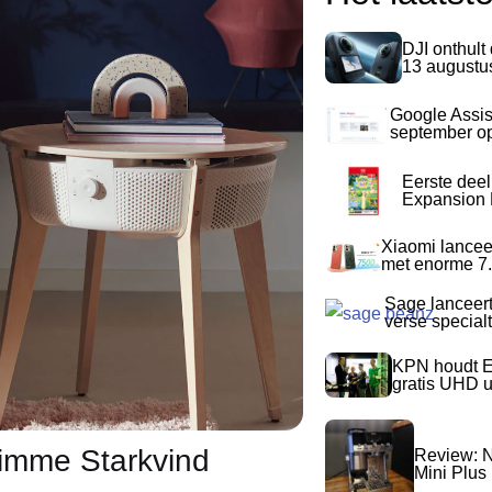
DJI onthult
13 augustu
Google Assis
september op
Eerste dee
Expansion P
Xiaomi lancee
met enorme 7.
Sage lanceer
verse special
KPN houdt E
gratis UHD 
limme Starkvind
Review: N
Mini Plus