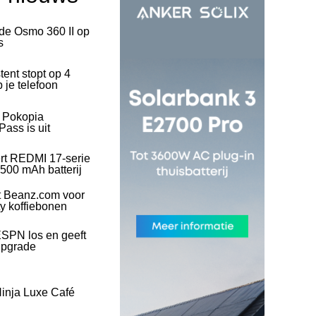
 de Osmo 360 II op
s
tent stopt op 4
 je telefoon
l Pokopia
ass is uit
rt REDMI 17-serie
500 mAh batterij
t Beanz.com voor
ty koffiebonen
SPN los en geeft
upgrade
inja Luxe Café