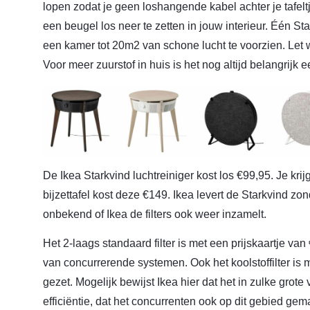
lopen zodat je geen loshangende kabel achter je tafelt
een beugel los neer te zetten in jouw interieur. Één St
een kamer tot 20m2 van schone lucht te voorzien. Let w
Voor meer zuurstof in huis is het nog altijd belangrijk 
De Ikea Starkvind luchtreiniger kost los €99,95. Je kr
bijzettafel kost deze €149. Ikea levert de Starkvind zond
onbekend of Ikea de filters ook weer inzamelt.
Het 2-laags standaard filter is met een prijskaartje v
van concurrerende systemen. Ook het koolstoffilter is
gezet. Mogelijk bewijst Ikea hier dat het in zulke gro
efficiëntie, dat het concurrenten ook op dit gebied gema