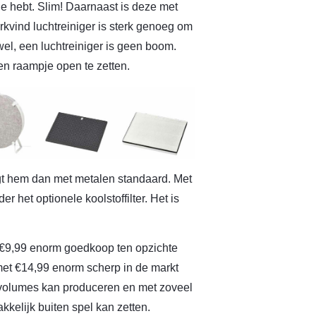
je hebt. Slim! Daarnaast is deze met
arkvind luchtreiniger is sterk genoeg om
el, een luchtreiniger is geen boom.
een raampje open te zetten.
ijgt hem dan met metalen standaard. Met
er het optionele koolstoffilter. Het is
an €9,99 enorm goedkoop ten opzichte
 met €14,99 enorm scherp in de markt
te volumes kan produceren en met zoveel
kkelijk buiten spel kan zetten.