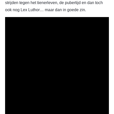
strijden tegen het tienerleven, de pubertijd en dan toch
ook nog Lex Luthor… maar dan in goede zin.