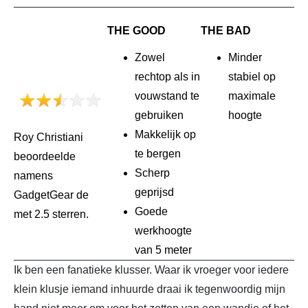
THE GOOD
THE BAD
Zowel
Minder
rechtop als in
stabiel op
vouwstand te
maximale
gebruiken
hoogte
Makkelijk op
Roy Christiani
te bergen
beoordeelde
Scherp
namens
geprijsd
GadgetGear de
Goede
met 2.5 sterren.
werkhoogte
van 5 meter
Ik ben een fanatieke klusser. Waar ik vroeger voor iedere
klein klusje iemand inhuurde draai ik tegenwoordig mijn