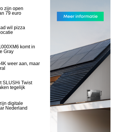
o zijn open
an 79 euro
ad wil pizza
ocatie
1000XM6 komt in
ve Gray
 4K weer aan, maar
ral
rt SLUSHi Twist
ken tegelijk
ijn digitale
naar Nederland