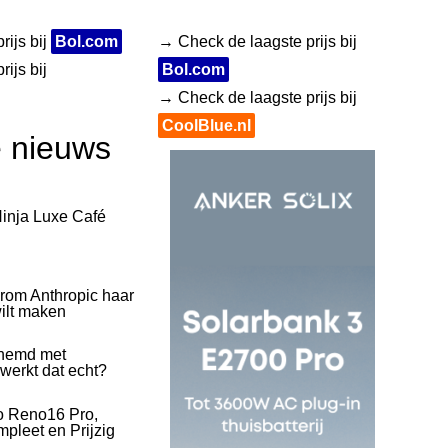
rijs bij
Bol.com
→ Check de laagste prijs bij
ijs bij
Bol.com
→ Check de laagste prijs bij
CoolBlue.nl
e nieuws
inja Luxe Café
rom Anthropic haar
wilt maken
hemd met
 werkt dat echt?
o Reno16 Pro,
pleet en Prijzig