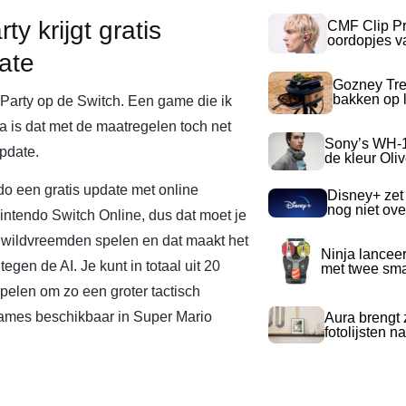
y krijgt gratis
CMF Clip Pr
oordopjes v
ate
Gozney Tre
bakken op l
 Party op de Switch. Een game die ik
a is dat met de maatregelen toch net
Sony’s WH-
pdate.
de kleur Oli
ndo een gratis update met online
Disney+ zet
nog niet ove
Nintendo Switch Online, dus dat moet je
n wildvreemden spelen en dat maakt het
Ninja lancee
egen de AI. Je kunt in totaal uit 20
met twee sma
pelen om zo een groter tactisch
igames beschikbaar in Super Mario
Aura brengt z
fotolijsten 