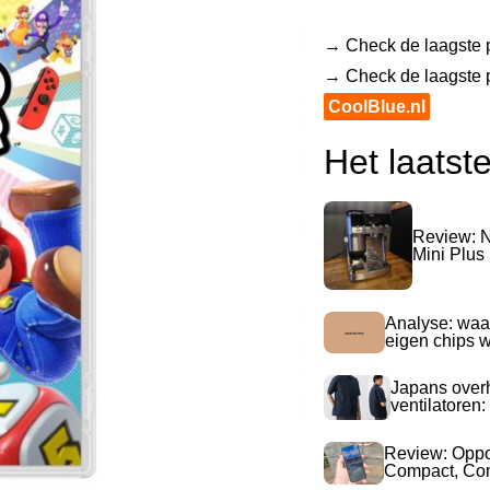
→ Check de laagste p
→ Check de laagste pr
CoolBlue.nl
Het laatst
Review: N
Mini Plus
Analyse: waa
eigen chips 
Japans over
ventilatoren:
Review: Opp
Compact, Com