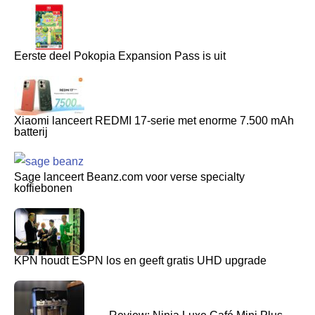
Eerste deel Pokopia Expansion Pass is uit
Xiaomi lanceert REDMI 17-serie met enorme 7.500 mAh
batterij
Sage lanceert Beanz.com voor verse specialty
koffiebonen
KPN houdt ESPN los en geeft gratis UHD upgrade