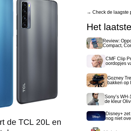
→ Check de laagste p
Het laatst
Review: Opp
Compact, Com
CMF Clip Pr
oordopjes v
Gozney Tre
bakken op l
Sony’s WH-
de kleur Oli
Disney+ zet
nog niet ove
rt de TCL 20L en