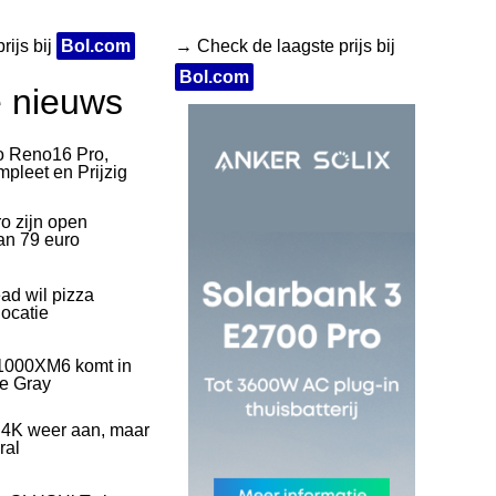
rijs bij
Bol.com
→ Check de laagste prijs bij
Bol.com
e nieuws
o Reno16 Pro,
pleet en Prijzig
o zijn open
an 79 euro
ad wil pizza
ocatie
1000XM6 komt in
ve Gray
 4K weer aan, maar
ral