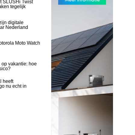
rt SLUSHi Twist
ken tegelijk
ijn digitale
naar Nederland
otorola Moto Watch
 op vakantie: hoe
isico?
l heeft
o nu echt in