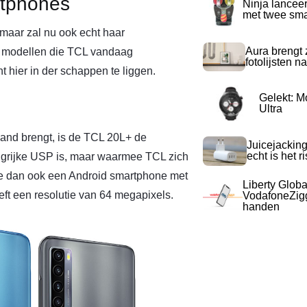
tphones
Ninja lancee
met twee sma
maar zal nu ook echt haar
Aura brengt z
 modellen die TCL vandaag
fotolijsten 
hier in der schappen te liggen.
Gelekt: M
Ultra
land brengt, is de TCL 20L+ de
Juicejacking
echt is het r
angrijke USP is, maar waarmee TCL zich
 je dan ook een Android smartphone met
Liberty Globa
ft een resolutie van 64 megapixels.
VodafoneZigg
handen