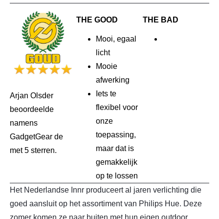
THE GOOD
THE BAD
Mooi, egaal
licht
Mooie
afwerking
Iets te
Arjan Olsder
flexibel voor
beoordeelde
onze
namens
toepassing,
GadgetGear de
maar dat is
met 5 sterren.
gemakkelijk
op te lossen
Het Nederlandse Innr produceert al jaren verlichting die
goed aansluit op het assortiment van Philips Hue. Deze
zomer komen ze naar buiten met hun eigen outdoor