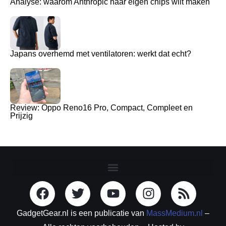
Analyse: waarom Anthropic haar eigen chips wilt maken
Japans overhemd met ventilatoren: werkt dat echt?
Review: Oppo Reno16 Pro, Compact, Compleet en
Prijzig
GadgetGear.nl is een publicatie van
MassMedium.nl
–