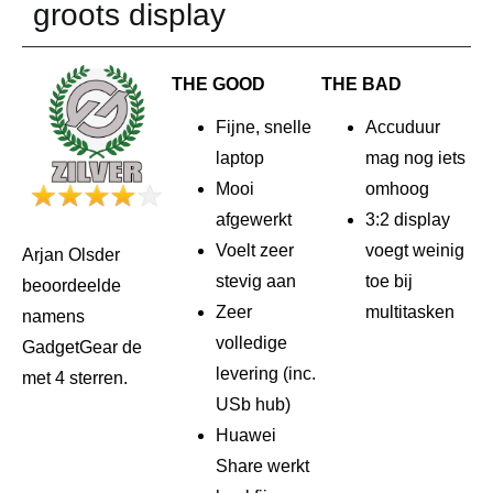
groots display
THE GOOD
THE BAD
Fijne, snelle
Accuduur
laptop
mag nog iets
Mooi
omhoog
afgewerkt
3:2 display
Voelt zeer
voegt weinig
Arjan Olsder
stevig aan
toe bij
beoordeelde
Zeer
multitasken
namens
volledige
GadgetGear de
levering (inc.
met 4 sterren.
USb hub)
Huawei
Share werkt