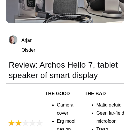
Arjan
Olsder
Review: Archos Hello 7, tablet
speaker of smart display
THE GOOD
THE BAD
Camera
Matig geluid
cover
Geen far-field
Erg mooi
microfoon
design
Traag