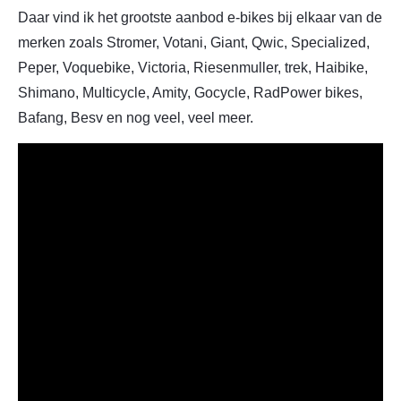
Daar vind ik het grootste aanbod e-bikes bij elkaar van de
merken zoals Stromer, Votani, Giant, Qwic, Specialized,
Peper, Voquebike, Victoria, Riesenmuller, trek, Haibike,
Shimano, Multicycle, Amity, Gocycle, RadPower bikes,
Bafang, Besv en nog veel, veel meer.