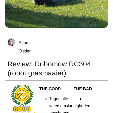
Arjan
Olsder
Review: Robomow RC304
(robot grasmaaier)
THE GOOD
THE BAD
Tegen alle
weersomstandigheden
beschermd