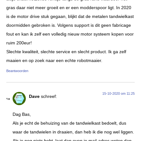
gras daar niet meer groeit en er een modderspoor ligt. In 2020
is de motor drive stuk gegaan, blijkt dat de metalen tandwielkast
doormidden gebroken is. Volgens support is dit geen fabricage
fout en kan ik zelf een volledig nieuw motor systeem kopen voor
ruim 200eur!
Slechte kwaliteit, slechte service en slecht product. Ik ga zelf
maaien en op zoek naar een echte robotmaaier.
Beantwoorden
15-10-2020 om 11:25
Dave
schreef:
Dag Bas,
Als je echt de behuizing van de tandwielkast bedoelt, dus
waar de tandwielen in draaien, dan heb ik die nog wel liggen.
Als je nog niets hebt, laat dan even je mail-adres weten dan