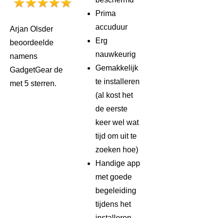
Prima
accuduur
Arjan Olsder
Erg
beoordeelde
nauwkeurig
namens
Gemakkelijk
GadgetGear de
te installeren
met 5 sterren.
(al kost het
de eerste
keer wel wat
tijd om uit te
zoeken hoe)
Handige app
met goede
begeleiding
tijdens het
installeren