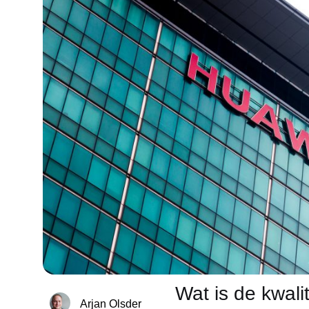
Wat is de kwali
Arjan Olsder