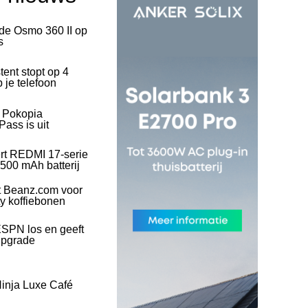
 de Osmo 360 II op
s
tent stopt op 4
 je telefoon
l Pokopia
ass is uit
rt REDMI 17-serie
500 mAh batterij
t Beanz.com voor
ty koffiebonen
SPN los en geeft
upgrade
inja Luxe Café