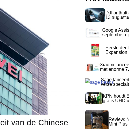
DJI onthult
13 augustu
Google Assis
september op
Eerste dee
Expansion P
Xiaomi lancee
met enorme 7.
Sage lanceer
verse special
KPN houdt E
gratis UHD 
Review: N
teit van de Chinese
Mini Plus