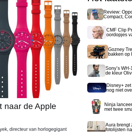
Review: Opp
Compact, Com
CMF Clip Pr
oordopjes v
Gozney Tre
bakken op l
Sony’s WH-
de kleur Oli
Disney+ zet
nog niet ove
t naar de Apple
Ninja lancee
met twee sma
Aura brengt z
yek, directeur van horlogegigant
fotolijsten 