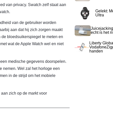
ied van privacy. Swatch zelf staat aan
Gelekt: M
watch.
Ultra
ndheid van de gebruiker worden
Juicejacking
arbij aan dat hij zich zorgen maakt
echt is het r
n de bloedsuikerspiegel te meten en
Liberty Globa
te met wat de Apple Watch wel en niet
VodafoneZigg
handen
 geen medische gegevens doorspelen.
te nemen. Wel zal het horloge een
en in de strijd om het mobiele
 aan zich op de markt voor