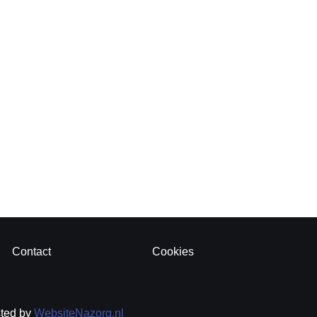
Contact
Cookies
sted by
WebsiteNazorg.nl