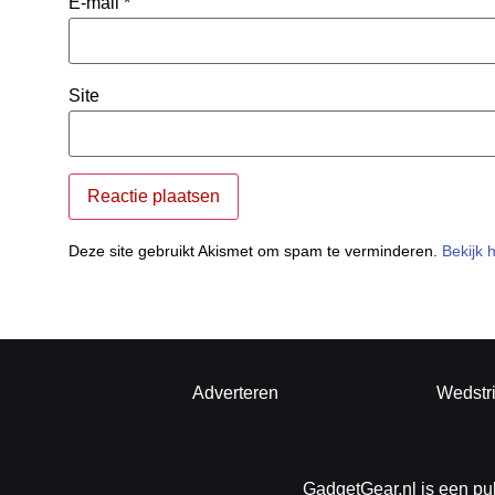
E-mail
*
Site
Deze site gebruikt Akismet om spam te verminderen.
Bekijk 
Adverteren
Wedstr
GadgetGear.nl is een pu