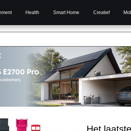
inment
Health
Smart Home
Creatief
Mob
Het laatst