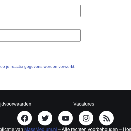
hoe je reactie gegevens worden verwerkt
.
ijdvoorwaarden
Vacatures
blicatie van
MassMedium.nl
– Alle rechten voorbehouden – Ho