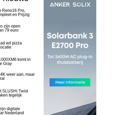
o Reno16 Pro,
pleet en Prijzig
o zijn open
an 79 euro
ad wil pizza
ocatie
1000XM6 komt in
ve Gray
 4K weer aan, maar
ral
rt SLUSHi Twist
ken tegelijk
ijn digitale
naar Nederland