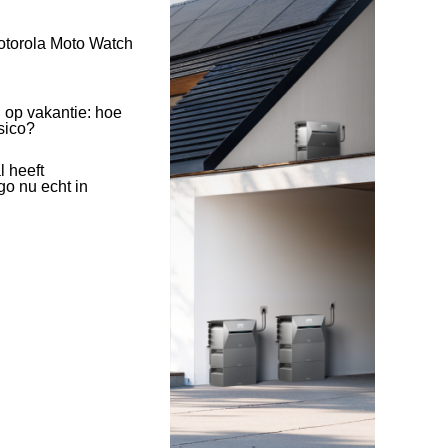
otorola Moto Watch
 op vakantie: hoe
isico?
l heeft
o nu echt in