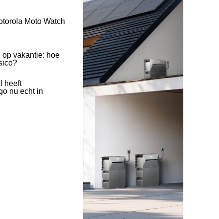
otorola Moto Watch
 op vakantie: hoe
isico?
l heeft
o nu echt in