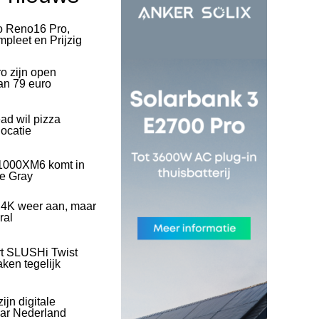
o Reno16 Pro,
pleet en Prijzig
o zijn open
an 79 euro
ad wil pizza
ocatie
1000XM6 komt in
ve Gray
 4K weer aan, maar
ral
rt SLUSHi Twist
ken tegelijk
ijn digitale
naar Nederland