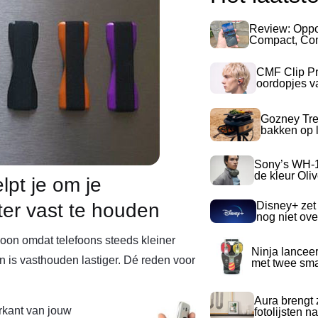
Review: Opp
Compact, Com
CMF Clip Pr
oordopjes v
Gozney Tre
bakken op l
Sony’s WH-
de kleur Oli
lpt je om je
Disney+ zet
er vast te houden
nog niet ove
oon omdat telefoons steeds kleiner
Ninja lancee
 is vasthouden lastiger. Dé reden voor
met twee sma
Aura brengt z
rkant van jouw
fotolijsten 