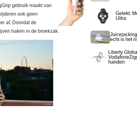
gGrip gebruik maakt van
Gelekt: M
rwijderen ook geen
Ultra
er af. Doordat de
ijven haken in de broekzak.
Juicejacking
echt is het r
Liberty Globa
VodafoneZigg
handen