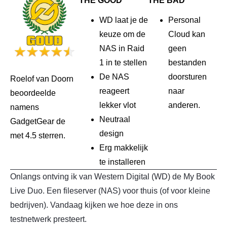
THE GOOD
THE BAD
WD laat je de
Personal
keuze om de
Cloud kan
NAS in Raid
geen
1 in te stellen
bestanden
De NAS
doorsturen
Roelof van Doorn
reageert
naar
beoordeelde
lekker vlot
anderen.
namens
Neutraal
GadgetGear de
design
met 4.5 sterren.
Erg makkelijk
te installeren
Onlangs ontving ik van Western Digital (WD) de My Book
Live Duo. Een fileserver (NAS) voor thuis (of voor kleine
bedrijven). Vandaag kijken we hoe deze in ons
testnetwerk presteert.