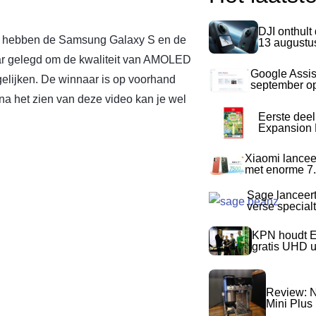
DJI onthult
 hebben de Samsung Galaxy S en de
13 augustu
ar gelegd om de kwaliteit van AMOLED
Google Assis
elijken. De winnaar is op voorhand
september op
na het zien van deze video kan je wel
Eerste dee
Expansion P
Xiaomi lancee
met enorme 7.
Sage lanceer
verse special
KPN houdt E
gratis UHD 
Review: N
Mini Plus