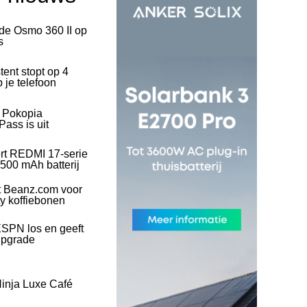
 de Osmo 360 II op
s
tent stopt op 4
 je telefoon
l Pokopia
ass is uit
rt REDMI 17-serie
500 mAh batterij
t Beanz.com voor
ty koffiebonen
SPN los en geeft
upgrade
inja Luxe Café