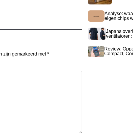
Analyse: waa
eigen chips 
Japans over
ventilatoren:
Review: Opp
Compact, Com
en zijn gemarkeerd met
*