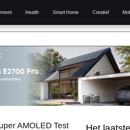
inment
Health
Smart Home
Creatief
Mob
uper AMOLED Test
Het laatst