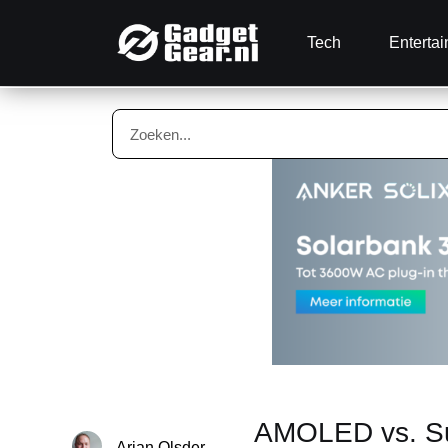
Tech
Enterta
AMOLED vs. S
Arjan Olsder