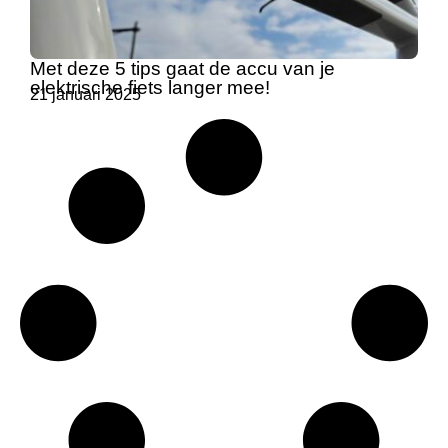
Met deze 5 tips gaat de accu van je
elektrische fiets langer mee!
21 januari 2025